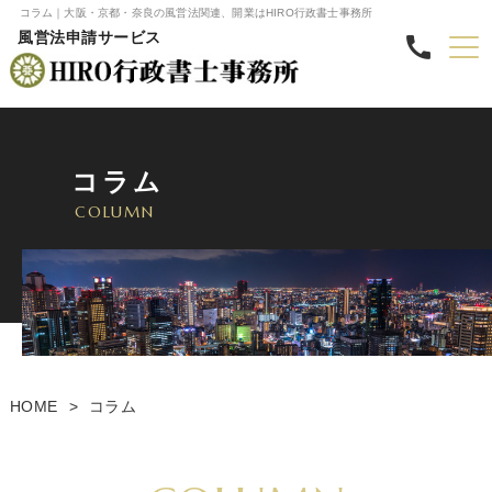
コラム｜大阪・京都・奈良の風営法関連、開業はHIRO行政書士事務所
風営法申請サービス
コラム
COLUMN
HOME
コラム